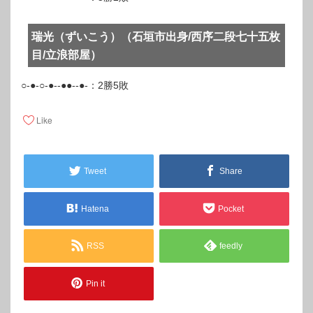
瑞光（ずいこう）（石垣市出身/西序二段七十五枚
目/立浪部屋）
○-●-○-●--●●--●-：2勝5敗
Like
Tweet
Share
Hatena
Pocket
RSS
feedly
Pin it