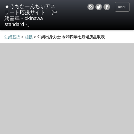
★うちなーんちゅアス
menu
リート応援サイト 「沖
縄基準 - okinawa
standard -」
沖縄基準
>
相撲
>
沖縄出身力士 令和四年七月場所星取表