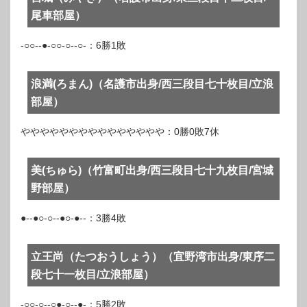
尾車部屋）
-○○--●-○○-○--○-：6勝1敗
浪満(ろまん)（名護市出身/西三段目七十枚目/立浪
部屋）
ややややややややややややややや：0勝0敗7休
美(ちゅら)（竹富町出身/西三段目七十九枚目/宮城
野部屋）
●--●○-○--●○-●--：3勝4敗
立王尚（たつおうしょう）（宜野湾市出身/東序二
段七十一枚目/立浪部屋）
-○○-○--○●-○--●-：5勝2敗