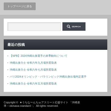
トップページに戻る
最近の投稿
【NPB】2024沖縄出身選手の来季動向について
沖縄出身力士 令和六年九月場所星取表
沖縄出身力士 令和六年七月場所星取表
パリ2024オリンピック・パラリンピック沖縄出身出場内定選手
沖縄出身力士 令和六年五月場所星取表
Copyright ©
★うちなーんちゅアスリート応援サイト 「沖縄基
準 – okinawa standard -」
All rights reserved.