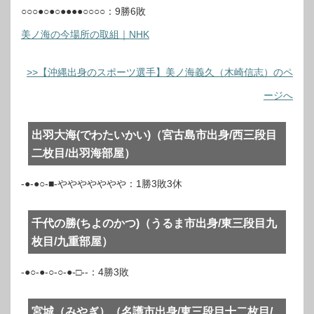
○○○●○●○●●●●○○○○：9勝6敗
美ノ海の今場所の取組｜NHK
>>【沖縄出身のスポーツ選手】美ノ海義久（木崎信志）のペ
ージへ
出羽大海(でわたいかい)（宮古島市出身/西三段目
二枚目/出羽海部屋）
-●-●○-■-ややややややや：1勝3敗3休
千代の勝(ちよのかつ)（うるま市出身/東三段目九
枚目/九重部屋）
-●○-●-○-○-●-□--：4勝3敗
宮城（みやぎ）（名護市出身/東三段目十二枚目/