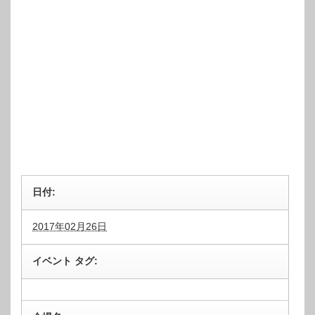
ン
ト
ナ
ビ
ゲ
ー
シ
ョ
ン
日付:
2017年02月26日
イベント タグ: