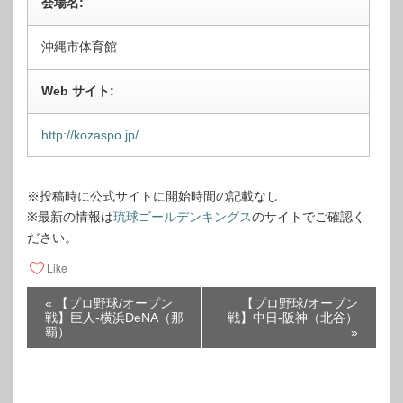
会場名:
沖縄市体育館
Web サイト:
http://kozaspo.jp/
※投稿時に公式サイトに開始時間の記載なし
※最新の情報は
琉球ゴールデンキングス
のサイトでご確認く
ださい。
Like
イ
«
【プロ野球/オープン
【プロ野球/オープン
戦】巨人-横浜DeNA（那
戦】中日-阪神（北谷）
ベ
覇）
»
ン
ト
ナ