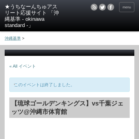
★うちなーんちゅアス
menu
リート応援サイト 「沖
縄基準 - okinawa
standard -」
沖縄基準
>
« All イベント
このイベントは終了しました。
【琉球ゴールデンキングス】vs千葉ジェ
ッツ@沖縄市体育館
イ
ベ