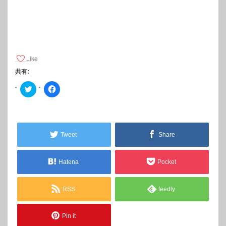
Like
共有:
ク
F
リ
a
ッ
c
ク
e
し
b
て
o
T
o
w
k
Tweet
Share
i
で
t
共
t
有
e
す
r
る
Hatena
Pocket
で
に
共
は
有
ク
(
リ
RSS
feedly
新
ッ
し
ク
い
し
ウ
て
ィ
く
Pin it
ン
だ