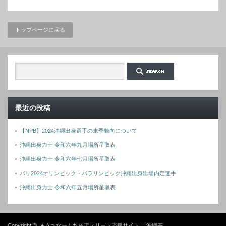
トップページに戻る
最近の投稿
【NPB】2024沖縄出身選手の来季動向について
沖縄出身力士 令和六年九月場所星取表
沖縄出身力士 令和六年七月場所星取表
パリ2024オリンピック・パラリンピック沖縄出身出場内定選手
沖縄出身力士 令和六年五月場所星取表
Copyright ©
★うちなーんちゅアスリート応援サイト 「沖縄基