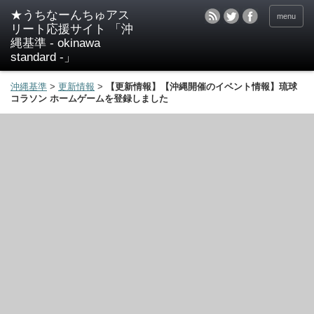
★うちなーんちゅアス
menu
リート応援サイト 「沖
縄基準 - okinawa
standard -」
沖縄基準
>
更新情報
>
【更新情報】【沖縄開催のイベント情報】琉球
コラソン ホームゲームを登録しました