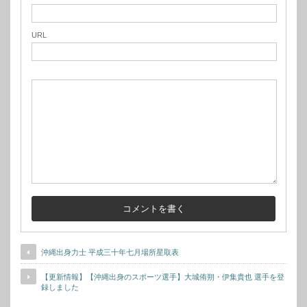
URL
沖縄出身力士 平成三十年七月場所星取表
【更新情報】【沖縄出身のスポーツ選手】大城侑朔・伊集貴也 選手を登
録しました