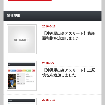
ド
さ
ウ
い
で
(
開
新
き
し
ま
い
関連記事
す
ウ
)
ィ
ン
ド
2016-5-16
ウ
で
【沖縄県出身アスリート】‎我那
開
き
覇和樹を追加しました
ま
す
)
2016-8-5
【沖縄県出身アスリート】上原
慎也を追加しました
2016-9-13