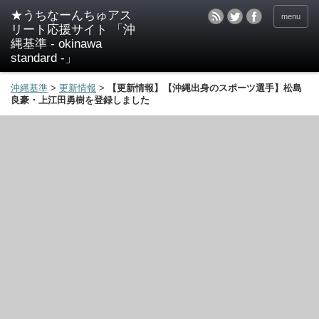
★うちなーんちゅアス
menu
リート応援サイト 「沖
縄基準 - okinawa
standard -」
沖縄基準
>
更新情報
>
【更新情報】【沖縄出身のスポーツ選手】松島
良豪・上江田勇樹を登録しました