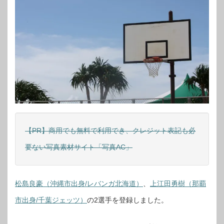
【PR】商用でも無料で利用でき、クレジット表記も必
要ない写真素材サイト「写真AC」
松島良豪（沖縄市出身/レバンガ北海道）
、
上江田勇樹（那覇
市出身/千葉ジェッツ）
の2選手を登録しました。