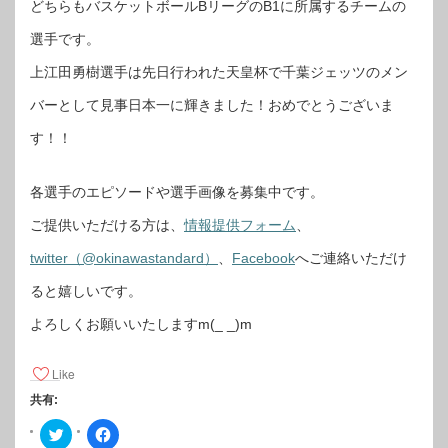
どちらもバスケットボールBリーグのB1に所属するチームの
選手です。
上江田勇樹選手は先日行われた天皇杯で千葉ジェッツのメン
バーとして見事日本一に輝きました！おめでとうございま
す！！
各選手のエピソードや選手画像を募集中です。
ご提供いただける方は、
情報提供フォーム
、
twitter（@okinawastandard）
、
Facebook
へご連絡いただけ
ると嬉しいです。
よろしくお願いいたしますm(_ _)m
Like
共有:
ク
F
リ
a