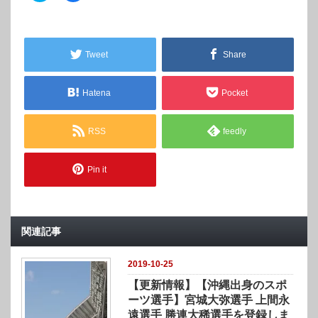
ッ
c
ク
e
し
b
て
o
T
o
w
k
Tweet
Share
i
で
t
共
t
有
e
す
r
る
Hatena
Pocket
で
に
共
は
有
ク
(
リ
RSS
feedly
新
ッ
し
ク
い
し
ウ
て
ィ
く
Pin it
ン
だ
ド
さ
ウ
い
で
(
開
新
き
し
ま
い
関連記事
す
ウ
)
ィ
ン
ド
2019-10-25
ウ
で
【更新情報】【沖縄出身のスポ
開
き
ーツ選手】宮城大弥選手 上間永
ま
す
遠選手 勝連大稀選手を登録しま