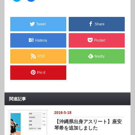
ッ
c
ク
e
し
b
て
o
T
o
w
k
Tweet
Share
i
で
t
共
t
有
e
す
r
る
Hatena
Pocket
で
に
共
は
有
ク
(
リ
RSS
feedly
新
ッ
し
ク
い
し
ウ
て
ィ
く
Pin it
ン
だ
ド
さ
ウ
い
で
(
開
新
き
し
ま
い
関連記事
す
ウ
)
ィ
ン
ド
2016-5-18
ウ
で
【沖縄県出身アスリート】座安
開
き
琴希を追加しました
ま
す