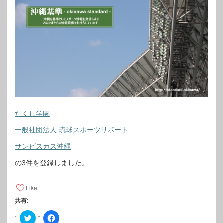
たくし学園
一般社団法人 琉球スポーツサポート
サンビスカス沖縄
の3件を登録しました。
Like
共有:
ク
F
リ
a