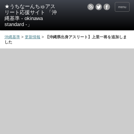
★うちなーんちゅアス
menu
リート応援サイト 「沖
縄基準 - okinawa
standard -」
沖縄基準
>
更新情報
>
【沖縄県出身アスリート】上里一将を追加しま
した