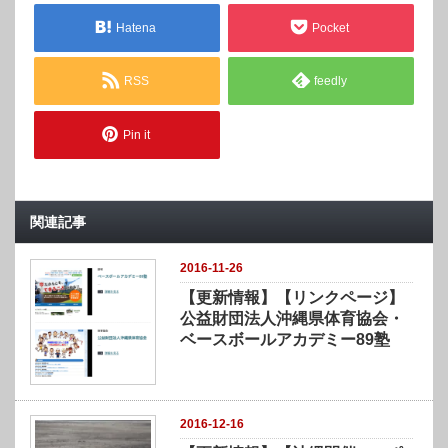
t
有
e
す
r
る
Hatena
Pocket
で
に
共
は
有
ク
(
リ
RSS
feedly
新
ッ
し
ク
い
し
ウ
て
ィ
く
Pin it
ン
だ
ド
さ
ウ
い
で
(
開
新
き
し
ま
い
関連記事
す
ウ
)
ィ
ン
ド
2016-11-26
ウ
で
【更新情報】【リンクページ】
開
き
公益財団法人沖縄県体育協会・
ま
す
ベースボールアカデミー89塾
)
2016-12-16