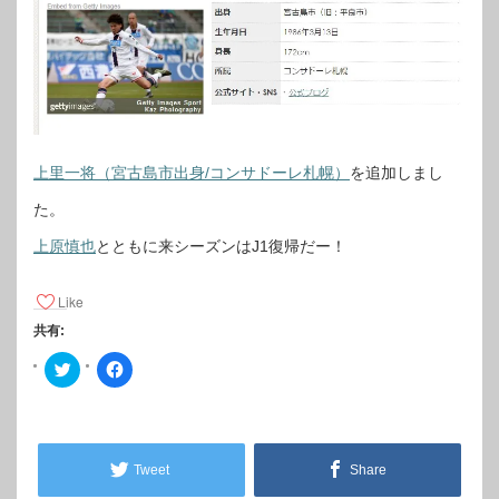
上里一将（宮古島市出身/コンサドーレ札幌）
を追加しまし
た。
上原慎也
とともに来シーズンはJ1復帰だー！
Like
共有:
ク
F
リ
a
ッ
c
ク
e
し
b
て
o
T
o
w
k
Tweet
Share
i
で
t
共