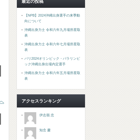
最近の投稿
【NPB】2024沖縄出身選手の来季動
向について
沖縄出身力士 令和六年九月場所星取
表
沖縄出身力士 令和六年七月場所星取
表
パリ2024オリンピック・パラリンピ
ック沖縄出身出場内定選手
沖縄出身力士 令和六年五月場所星取
表
アクセスランキング
へ
伊志嶺 忠
知念 慶