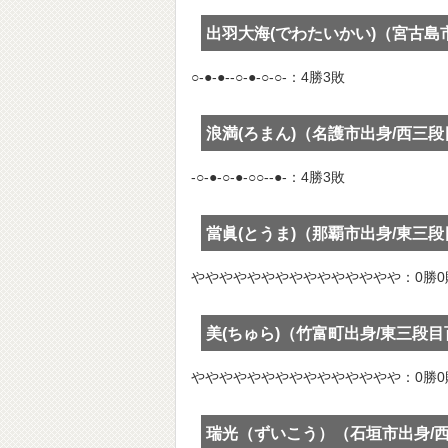
出羽大海(でわたいかい)（宮古島
○-●-●--○-●-○-○-：4勝3敗
浪満(ろまん)（名護市出身/西三
-○-●-○-●-○○--●-：4勝3敗
當眞(とうま)（那覇市出身/東三
ややややややややややややややや：0勝0
美(ちゅら)（竹富町出身/東三段
ややややややややややややややや：0勝0
瑞光（ずいこう）（石垣市出身/