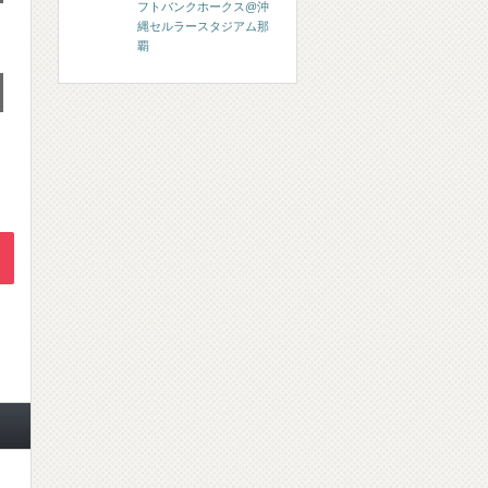
フトバンクホークス@沖
縄セルラースタジアム那
覇