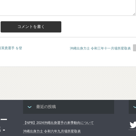
英貴選手 を登
沖縄出身力士 令和三年十一月場所星取表
最近の投稿
ー
Twitt
【NPB】2024沖縄出身選手の来季動向について
-
沖縄出身力士 令和六年九月場所星取表