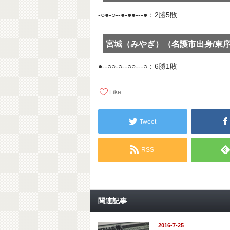
-○●-○--●-●●---●：2勝5敗
宮城（みやぎ）（名護市出身/東
●--○○-○--○○---○：6勝1敗
Like
Tweet
RSS
関連記事
2016-7-25