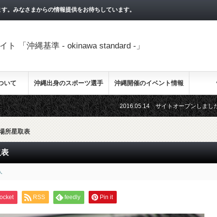
ます。みなさまからの情報提供をお待ちしています。
縄基準 - okinawa standard -」
ついて
沖縄出身のスポーツ選手
沖縄開催のイベント情報
2016.05.14 サイトオープンしました！これ
場所星取表
取表
人
ocket
RSS
feedly
Pin it