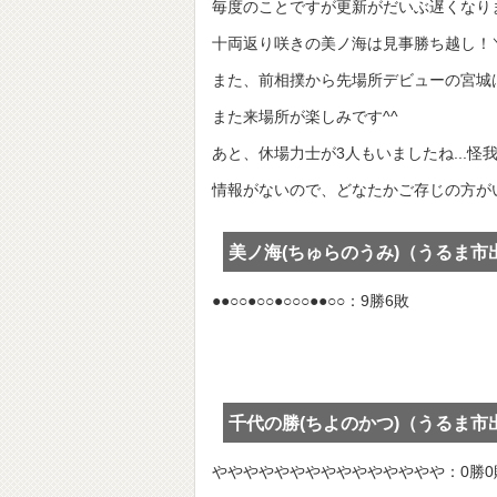
毎度のことですが更新がだいぶ遅くなりま
十両返り咲きの美ノ海は見事勝ち越し！＼(
また、前相撲から先場所デビューの宮城は
また来場所が楽しみです^^
あと、休場力士が3人もいましたね...怪
情報がないので、どなたかご存じの方が
美ノ海(ちゅらのうみ)（うるま市
●●○○●○○●○○○●●○○：9勝6敗
千代の勝(ちよのかつ)（うるま市
ややややややややややややややや：0勝0