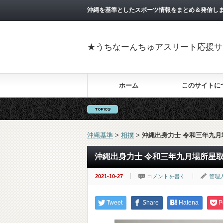
沖縄を基準としたスポーツ情報をまとめ＆発信し
★うちなーんちゅアスリート応援サイト 「沖
ホーム
このサイトに
沖縄基準
>
相撲
>
沖縄出身力士 令和三年九月
沖縄出身力士 令和三年九月場所星
2021-10-27
コメントを書く
管理
Tweet
Share
Hatena
P