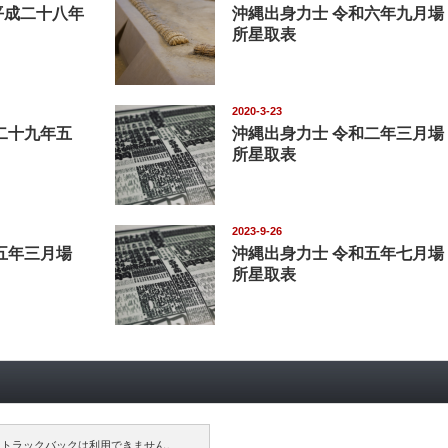
平成二十八年
沖縄出身力士 令和六年九月場
所星取表
2020-3-23
二十九年五
沖縄出身力士 令和二年三月場
所星取表
2023-9-26
五年三月場
沖縄出身力士 令和五年七月場
所星取表
トラックバックは利用できません。