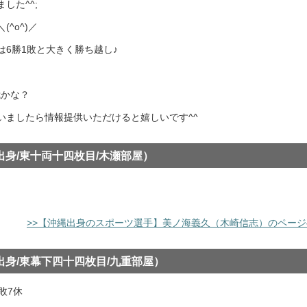
した^^;
^o^)／
6勝1敗と大きく勝ち越し♪
我かな？
いましたら情報提供いただけると嬉しいです^^
出身/東十両十四枚目/木瀬部屋）
>>【沖縄出身のスポーツ選手】美ノ海義久（木崎信志）のページ
出身/東幕下四十四枚目/九重部屋）
敗7休