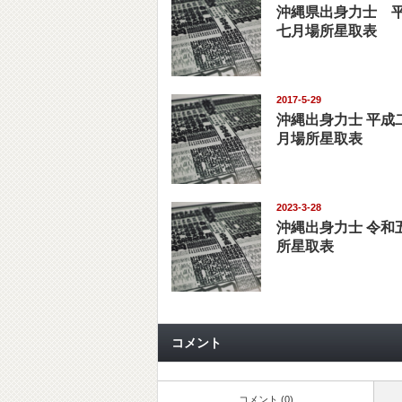
沖縄県出身力士 
七月場所星取表
2017-5-29
沖縄出身力士 平成
月場所星取表
2023-3-28
沖縄出身力士 令和
所星取表
コメント
コメント (0)