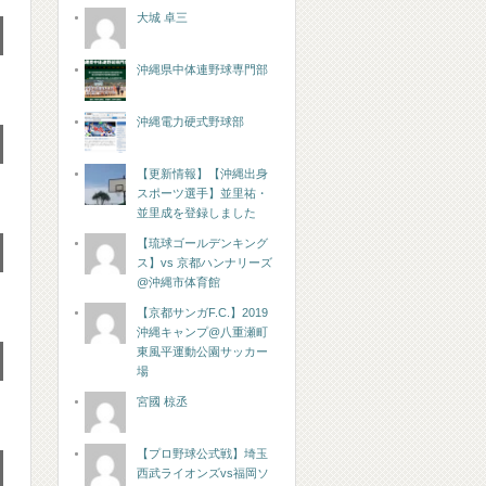
大城 卓三
沖縄県中体連野球専門部
沖縄電力硬式野球部
【更新情報】【沖縄出身
スポーツ選手】並里祐・
並里成を登録しました
【琉球ゴールデンキング
ス】vs 京都ハンナリーズ
@沖縄市体育館
【京都サンガF.C.】2019
沖縄キャンプ@八重瀬町
東風平運動公園サッカー
場
宮國 椋丞
【プロ野球公式戦】埼玉
西武ライオンズvs福岡ソ