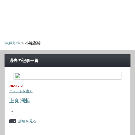
沖縄基準
>
小禄高校
過去の記事一覧
2020-7-2
コメントを書く
上良 潤起
…
詳細を見る