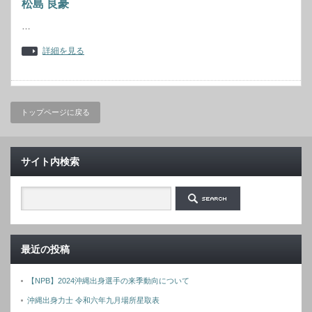
松島 良豪
…
詳細を見る
トップページに戻る
サイト内検索
最近の投稿
【NPB】2024沖縄出身選手の来季動向について
沖縄出身力士 令和六年九月場所星取表